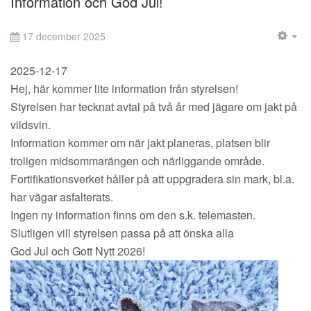
Information och God Jul!
17 december 2025
EM
2025-12-17
Hej, här kommer lite information från styrelsen!
Styrelsen har tecknat avtal på två år med jägare om jakt på
vildsvin.
Information kommer om när jakt planeras, platsen blir
troligen midsommarängen och närliggande område.
Fortifikationsverket håller på att uppgradera sin mark, bl.a.
har vägar asfalterats.
Ingen ny information finns om den s.k. telemasten.
Slutligen vill styrelsen passa på att önska alla
God Jul och Gott Nytt 2026!