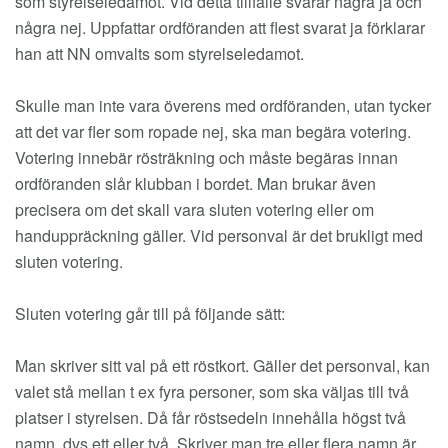
som styrelseledamot. Vid detta tillfälle svarar några ja och
några nej. Uppfattar ordföranden att flest svarat ja förklarar
han att NN omvalts som styrelseledamot.
Skulle man inte vara överens med ordföranden, utan tycker
att det var fler som ropade nej, ska man begära votering.
Votering innebär rösträkning och måste begäras innan
ordföranden slår klubban i bordet. Man brukar även
precisera om det skall vara sluten votering eller om
handuppräckning gäller. Vid personval är det brukligt med
sluten votering.
Sluten votering går till på följande sätt:
Man skriver sitt val på ett röstkort. Gäller det personval, kan
valet stå mellan t ex fyra personer, som ska väljas till två
platser i styrelsen. Då får röstsedeln innehålla högst två
namn, dvs ett eller två. Skriver man tre eller flera namn är