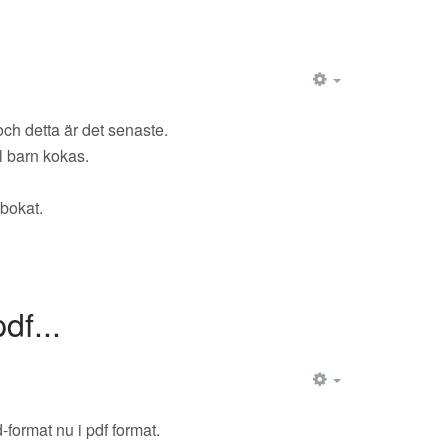
EMPTY
och detta är det senaste.
l barn kokas.
nbokat.
df...
EMPTY
-format nu i pdf format.