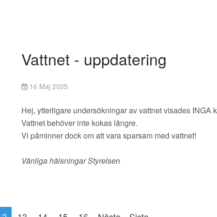
Vattnet - uppdatering
16 Maj 2025
Hej, ytterligare undersökningar av vattnet visades INGA k
Vattnet behöver inte kokas längre.
Vi påminner dock om att vara sparsam med vattnet!
Vänliga hälsningar Styrelsen
12
13
14
15
16
Nästa
Sista